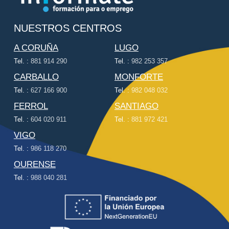
NUESTROS CENTROS
A CORUÑA
LUGO
Tel. :
881 914 290
Tel. :
982 253 357
CARBALLO
MONFORTE
Tel. :
627 166 900
Tel. :
982 048 032
FERROL
SANTIAGO
Tel. :
604 020 911
Tel. :
881 972 421
VIGO
Tel. :
986 118 270
OURENSE
Tel. :
988 040 281