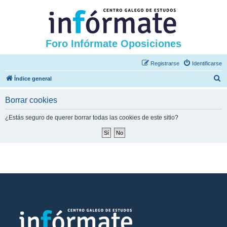
Foro Infórmate Oposiciones
Registrarse
Identificarse
B
Índice general
u
Borrar cookies
s
c
¿Estás seguro de querer borrar todas las cookies de este sitio?
a
r